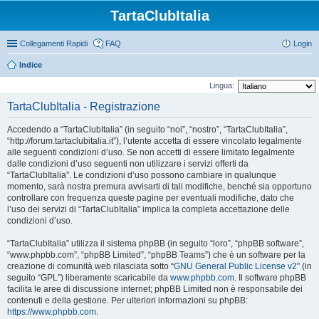
TartaClubItalia
Collegamenti Rapidi
FAQ
Login
Indice
Lingua:
TartaClubItalia - Registrazione
Accedendo a “TartaClubItalia” (in seguito “noi”, “nostro”, “TartaClubItalia”,
“http://forum.tartaclubitalia.it”), l’utente accetta di essere vincolato legalmente
alle seguenti condizioni d’uso. Se non accetti di essere limitato legalmente
dalle condizioni d’uso seguenti non utilizzare i servizi offerti da
“TartaClubItalia”. Le condizioni d’uso possono cambiare in qualunque
momento, sarà nostra premura avvisarti di tali modifiche, benché sia opportuno
controllare con frequenza queste pagine per eventuali modifiche, dato che
l’uso dei servizi di “TartaClubItalia” implica la completa accettazione delle
condizioni d’uso.
“TartaClubItalia” utilizza il sistema phpBB (in seguito “loro”, “phpBB software”,
“www.phpbb.com”, “phpBB Limited”, “phpBB Teams”) che è un software per la
creazione di comunità web rilasciata sotto “
GNU General Public License v2
” (in
seguito “GPL”) liberamente scaricabile da
www.phpbb.com
. Il software phpBB
facilita le aree di discussione internet; phpBB Limited non è responsabile dei
contenuti e della gestione. Per ulteriori informazioni su phpBB:
https://www.phpbb.com
.