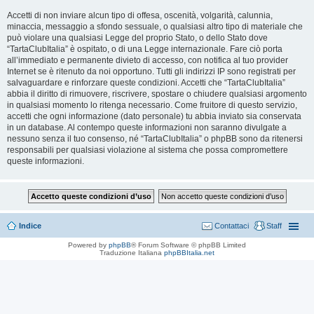
Accetti di non inviare alcun tipo di offesa, oscenità, volgarità, calunnia,
minaccia, messaggio a sfondo sessuale, o qualsiasi altro tipo di materiale che
può violare una qualsiasi Legge del proprio Stato, o dello Stato dove
“TartaClubItalia” è ospitato, o di una Legge internazionale. Fare ciò porta
all’immediato e permanente divieto di accesso, con notifica al tuo provider
Internet se è ritenuto da noi opportuno. Tutti gli indirizzi IP sono registrati per
salvaguardare e rinforzare queste condizioni. Accetti che “TartaClubItalia”
abbia il diritto di rimuovere, riscrivere, spostare o chiudere qualsiasi argomento
in qualsiasi momento lo ritenga necessario. Come fruitore di questo servizio,
accetti che ogni informazione (dato personale) tu abbia inviato sia conservata
in un database. Al contempo queste informazioni non saranno divulgate a
nessuno senza il tuo consenso, né “TartaClubItalia” o phpBB sono da ritenersi
responsabili per qualsiasi violazione al sistema che possa compromettere
queste informazioni.
Indice
Contattaci
Staff
Powered by
phpBB
® Forum Software © phpBB Limited
Traduzione Italiana
phpBBItalia.net