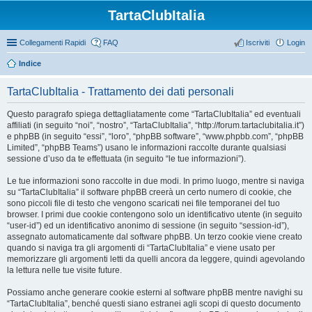
TartaClubItalia
Collegamenti Rapidi
FAQ
Iscriviti
Login
Indice
TartaClubItalia - Trattamento dei dati personali
Questo paragrafo spiega dettagliatamente come “TartaClubItalia” ed eventuali
affiliati (in seguito “noi”, “nostro”, “TartaClubItalia”, “http://forum.tartaclubitalia.it”)
e phpBB (in seguito “essi”, “loro”, “phpBB software”, “www.phpbb.com”, “phpBB
Limited”, “phpBB Teams”) usano le informazioni raccolte durante qualsiasi
sessione d’uso da te effettuata (in seguito “le tue informazioni”).
Le tue informazioni sono raccolte in due modi. In primo luogo, mentre si naviga
su “TartaClubItalia” il software phpBB creerà un certo numero di cookie, che
sono piccoli file di testo che vengono scaricati nei file temporanei del tuo
browser. I primi due cookie contengono solo un identificativo utente (in seguito
“user-id”) ed un identificativo anonimo di sessione (in seguito “session-id”),
assegnato automaticamente dal software phpBB. Un terzo cookie viene creato
quando si naviga tra gli argomenti di “TartaClubItalia” e viene usato per
memorizzare gli argomenti letti da quelli ancora da leggere, quindi agevolando
la lettura nelle tue visite future.
Possiamo anche generare cookie esterni al software phpBB mentre navighi su
“TartaClubItalia”, benché questi siano estranei agli scopi di questo documento