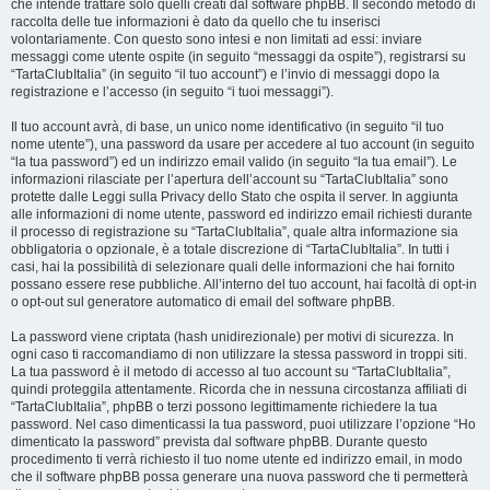
che intende trattare solo quelli creati dal software phpBB. Il secondo metodo di
raccolta delle tue informazioni è dato da quello che tu inserisci
volontariamente. Con questo sono intesi e non limitati ad essi: inviare
messaggi come utente ospite (in seguito “messaggi da ospite”), registrarsi su
“TartaClubItalia” (in seguito “il tuo account”) e l’invio di messaggi dopo la
registrazione e l’accesso (in seguito “i tuoi messaggi”).
Il tuo account avrà, di base, un unico nome identificativo (in seguito “il tuo
nome utente”), una password da usare per accedere al tuo account (in seguito
“la tua password”) ed un indirizzo email valido (in seguito “la tua email”). Le
informazioni rilasciate per l’apertura dell’account su “TartaClubItalia” sono
protette dalle Leggi sulla Privacy dello Stato che ospita il server. In aggiunta
alle informazioni di nome utente, password ed indirizzo email richiesti durante
il processo di registrazione su “TartaClubItalia”, quale altra informazione sia
obbligatoria o opzionale, è a totale discrezione di “TartaClubItalia”. In tutti i
casi, hai la possibilità di selezionare quali delle informazioni che hai fornito
possano essere rese pubbliche. All’interno del tuo account, hai facoltà di opt-in
o opt-out sul generatore automatico di email del software phpBB.
La password viene criptata (hash unidirezionale) per motivi di sicurezza. In
ogni caso ti raccomandiamo di non utilizzare la stessa password in troppi siti.
La tua password è il metodo di accesso al tuo account su “TartaClubItalia”,
quindi proteggila attentamente. Ricorda che in nessuna circostanza affiliati di
“TartaClubItalia”, phpBB o terzi possono legittimamente richiedere la tua
password. Nel caso dimenticassi la tua password, puoi utilizzare l’opzione “Ho
dimenticato la password” prevista dal software phpBB. Durante questo
procedimento ti verrà richiesto il tuo nome utente ed indirizzo email, in modo
che il software phpBB possa generare una nuova password che ti permetterà