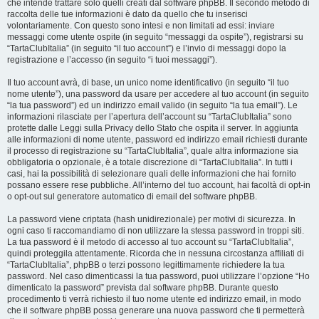
che intende trattare solo quelli creati dal software phpBB. Il secondo metodo di
raccolta delle tue informazioni è dato da quello che tu inserisci
volontariamente. Con questo sono intesi e non limitati ad essi: inviare
messaggi come utente ospite (in seguito “messaggi da ospite”), registrarsi su
“TartaClubItalia” (in seguito “il tuo account”) e l’invio di messaggi dopo la
registrazione e l’accesso (in seguito “i tuoi messaggi”).
Il tuo account avrà, di base, un unico nome identificativo (in seguito “il tuo
nome utente”), una password da usare per accedere al tuo account (in seguito
“la tua password”) ed un indirizzo email valido (in seguito “la tua email”). Le
informazioni rilasciate per l’apertura dell’account su “TartaClubItalia” sono
protette dalle Leggi sulla Privacy dello Stato che ospita il server. In aggiunta
alle informazioni di nome utente, password ed indirizzo email richiesti durante
il processo di registrazione su “TartaClubItalia”, quale altra informazione sia
obbligatoria o opzionale, è a totale discrezione di “TartaClubItalia”. In tutti i
casi, hai la possibilità di selezionare quali delle informazioni che hai fornito
possano essere rese pubbliche. All’interno del tuo account, hai facoltà di opt-in
o opt-out sul generatore automatico di email del software phpBB.
La password viene criptata (hash unidirezionale) per motivi di sicurezza. In
ogni caso ti raccomandiamo di non utilizzare la stessa password in troppi siti.
La tua password è il metodo di accesso al tuo account su “TartaClubItalia”,
quindi proteggila attentamente. Ricorda che in nessuna circostanza affiliati di
“TartaClubItalia”, phpBB o terzi possono legittimamente richiedere la tua
password. Nel caso dimenticassi la tua password, puoi utilizzare l’opzione “Ho
dimenticato la password” prevista dal software phpBB. Durante questo
procedimento ti verrà richiesto il tuo nome utente ed indirizzo email, in modo
che il software phpBB possa generare una nuova password che ti permetterà