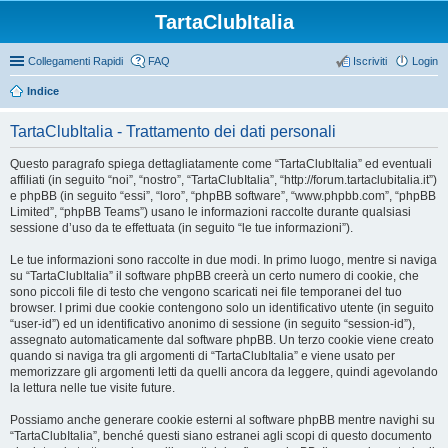
TartaClubItalia
Collegamenti Rapidi
FAQ
Iscriviti
Login
Indice
TartaClubItalia - Trattamento dei dati personali
Questo paragrafo spiega dettagliatamente come “TartaClubItalia” ed eventuali
affiliati (in seguito “noi”, “nostro”, “TartaClubItalia”, “http://forum.tartaclubitalia.it”)
e phpBB (in seguito “essi”, “loro”, “phpBB software”, “www.phpbb.com”, “phpBB
Limited”, “phpBB Teams”) usano le informazioni raccolte durante qualsiasi
sessione d’uso da te effettuata (in seguito “le tue informazioni”).
Le tue informazioni sono raccolte in due modi. In primo luogo, mentre si naviga
su “TartaClubItalia” il software phpBB creerà un certo numero di cookie, che
sono piccoli file di testo che vengono scaricati nei file temporanei del tuo
browser. I primi due cookie contengono solo un identificativo utente (in seguito
“user-id”) ed un identificativo anonimo di sessione (in seguito “session-id”),
assegnato automaticamente dal software phpBB. Un terzo cookie viene creato
quando si naviga tra gli argomenti di “TartaClubItalia” e viene usato per
memorizzare gli argomenti letti da quelli ancora da leggere, quindi agevolando
la lettura nelle tue visite future.
Possiamo anche generare cookie esterni al software phpBB mentre navighi su
“TartaClubItalia”, benché questi siano estranei agli scopi di questo documento