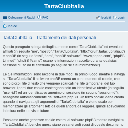
TartaClubItalia
Collegamenti Rapidi
FAQ
Iscriviti
Login
Indice
TartaClubItalia - Trattamento dei dati personali
Questo paragrafo spiega dettagliatamente come “TartaClubItalia” ed eventuali
affiliati (in seguito “noi”, “nostro”, “TartaClubItalia”, “http://forum.tartaclubitalia.it”)
e phpBB (in seguito “essi”, “loro”, “phpBB software”, “www.phpbb.com”, “phpBB
Limited”, “phpBB Teams”) usano le informazioni raccolte durante qualsiasi
sessione d’uso da te effettuata (in seguito “le tue informazioni”).
Le tue informazioni sono raccolte in due modi. In primo luogo, mentre si naviga
su “TartaClubItalia” il software phpBB creerà un certo numero di cookie, che
sono piccoli file di testo che vengono scaricati nei file temporanei del tuo
browser. I primi due cookie contengono solo un identificativo utente (in seguito
“user-id”) ed un identificativo anonimo di sessione (in seguito “session-id”),
assegnato automaticamente dal software phpBB. Un terzo cookie viene creato
quando si naviga tra gli argomenti di “TartaClubItalia” e viene usato per
memorizzare gli argomenti letti da quelli ancora da leggere, quindi agevolando
la lettura nelle tue visite future.
Possiamo anche generare cookie esterni al software phpBB mentre navighi su
“TartaClubItalia”, benché questi siano estranei agli scopi di questo documento