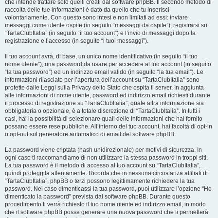
che intende trattare solo quelli creati dal software phpBB. Il secondo metodo di
raccolta delle tue informazioni è dato da quello che tu inserisci
volontariamente. Con questo sono intesi e non limitati ad essi: inviare
messaggi come utente ospite (in seguito “messaggi da ospite”), registrarsi su
“TartaClubItalia” (in seguito “il tuo account”) e l’invio di messaggi dopo la
registrazione e l’accesso (in seguito “i tuoi messaggi”).
Il tuo account avrà, di base, un unico nome identificativo (in seguito “il tuo
nome utente”), una password da usare per accedere al tuo account (in seguito
“la tua password”) ed un indirizzo email valido (in seguito “la tua email”). Le
informazioni rilasciate per l’apertura dell’account su “TartaClubItalia” sono
protette dalle Leggi sulla Privacy dello Stato che ospita il server. In aggiunta
alle informazioni di nome utente, password ed indirizzo email richiesti durante
il processo di registrazione su “TartaClubItalia”, quale altra informazione sia
obbligatoria o opzionale, è a totale discrezione di “TartaClubItalia”. In tutti i
casi, hai la possibilità di selezionare quali delle informazioni che hai fornito
possano essere rese pubbliche. All’interno del tuo account, hai facoltà di opt-in
o opt-out sul generatore automatico di email del software phpBB.
La password viene criptata (hash unidirezionale) per motivi di sicurezza. In
ogni caso ti raccomandiamo di non utilizzare la stessa password in troppi siti.
La tua password è il metodo di accesso al tuo account su “TartaClubItalia”,
quindi proteggila attentamente. Ricorda che in nessuna circostanza affiliati di
“TartaClubItalia”, phpBB o terzi possono legittimamente richiedere la tua
password. Nel caso dimenticassi la tua password, puoi utilizzare l’opzione “Ho
dimenticato la password” prevista dal software phpBB. Durante questo
procedimento ti verrà richiesto il tuo nome utente ed indirizzo email, in modo
che il software phpBB possa generare una nuova password che ti permetterà