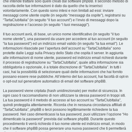
che intende trattare solo quelli creati dal software phpBB. Il secondo metodo di
raccolta delle tue informazioni è dato da quello che tu inserisci
volontariamente. Con questo sono intesi e non limitati ad essi: inviare
messaggi come utente ospite (in seguito “messaggi da ospite”), registrarsi su
“TartaClubItalia” (in seguito “il tuo account”) e l’invio di messaggi dopo la
registrazione e l’accesso (in seguito “i tuoi messaggi”).
Il tuo account avrà, di base, un unico nome identificativo (in seguito “il tuo
nome utente”), una password da usare per accedere al tuo account (in seguito
“la tua password”) ed un indirizzo email valido (in seguito “la tua email”). Le
informazioni rilasciate per l’apertura dell’account su “TartaClubItalia” sono
protette dalle Leggi sulla Privacy dello Stato che ospita il server. In aggiunta
alle informazioni di nome utente, password ed indirizzo email richiesti durante
il processo di registrazione su “TartaClubItalia”, quale altra informazione sia
obbligatoria o opzionale, è a totale discrezione di “TartaClubItalia”. In tutti i
casi, hai la possibilità di selezionare quali delle informazioni che hai fornito
possano essere rese pubbliche. All’interno del tuo account, hai facoltà di opt-in
o opt-out sul generatore automatico di email del software phpBB.
La password viene criptata (hash unidirezionale) per motivi di sicurezza. In
ogni caso ti raccomandiamo di non utilizzare la stessa password in troppi siti.
La tua password è il metodo di accesso al tuo account su “TartaClubItalia”,
quindi proteggila attentamente. Ricorda che in nessuna circostanza affiliati di
“TartaClubItalia”, phpBB o terzi possono legittimamente richiedere la tua
password. Nel caso dimenticassi la tua password, puoi utilizzare l’opzione “Ho
dimenticato la password” prevista dal software phpBB. Durante questo
procedimento ti verrà richiesto il tuo nome utente ed indirizzo email, in modo
che il software phpBB possa generare una nuova password che ti permetterà