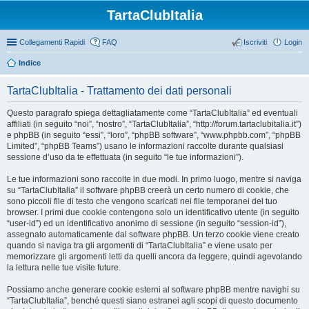
TartaClubItalia
Collegamenti Rapidi
FAQ
Iscriviti
Login
Indice
TartaClubItalia - Trattamento dei dati personali
Questo paragrafo spiega dettagliatamente come “TartaClubItalia” ed eventuali
affiliati (in seguito “noi”, “nostro”, “TartaClubItalia”, “http://forum.tartaclubitalia.it”)
e phpBB (in seguito “essi”, “loro”, “phpBB software”, “www.phpbb.com”, “phpBB
Limited”, “phpBB Teams”) usano le informazioni raccolte durante qualsiasi
sessione d’uso da te effettuata (in seguito “le tue informazioni”).
Le tue informazioni sono raccolte in due modi. In primo luogo, mentre si naviga
su “TartaClubItalia” il software phpBB creerà un certo numero di cookie, che
sono piccoli file di testo che vengono scaricati nei file temporanei del tuo
browser. I primi due cookie contengono solo un identificativo utente (in seguito
“user-id”) ed un identificativo anonimo di sessione (in seguito “session-id”),
assegnato automaticamente dal software phpBB. Un terzo cookie viene creato
quando si naviga tra gli argomenti di “TartaClubItalia” e viene usato per
memorizzare gli argomenti letti da quelli ancora da leggere, quindi agevolando
la lettura nelle tue visite future.
Possiamo anche generare cookie esterni al software phpBB mentre navighi su
“TartaClubItalia”, benché questi siano estranei agli scopi di questo documento