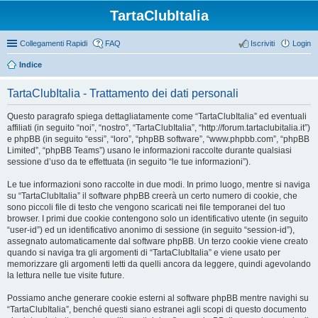
TartaClubItalia
Collegamenti Rapidi
FAQ
Iscriviti
Login
Indice
TartaClubItalia - Trattamento dei dati personali
Questo paragrafo spiega dettagliatamente come “TartaClubItalia” ed eventuali
affiliati (in seguito “noi”, “nostro”, “TartaClubItalia”, “http://forum.tartaclubitalia.it”)
e phpBB (in seguito “essi”, “loro”, “phpBB software”, “www.phpbb.com”, “phpBB
Limited”, “phpBB Teams”) usano le informazioni raccolte durante qualsiasi
sessione d’uso da te effettuata (in seguito “le tue informazioni”).
Le tue informazioni sono raccolte in due modi. In primo luogo, mentre si naviga
su “TartaClubItalia” il software phpBB creerà un certo numero di cookie, che
sono piccoli file di testo che vengono scaricati nei file temporanei del tuo
browser. I primi due cookie contengono solo un identificativo utente (in seguito
“user-id”) ed un identificativo anonimo di sessione (in seguito “session-id”),
assegnato automaticamente dal software phpBB. Un terzo cookie viene creato
quando si naviga tra gli argomenti di “TartaClubItalia” e viene usato per
memorizzare gli argomenti letti da quelli ancora da leggere, quindi agevolando
la lettura nelle tue visite future.
Possiamo anche generare cookie esterni al software phpBB mentre navighi su
“TartaClubItalia”, benché questi siano estranei agli scopi di questo documento