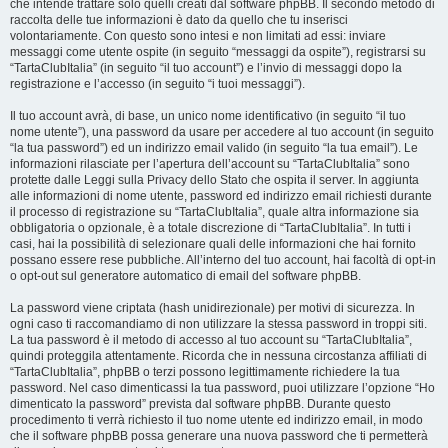
che intende trattare solo quelli creati dal software phpBB. Il secondo metodo di
raccolta delle tue informazioni è dato da quello che tu inserisci
volontariamente. Con questo sono intesi e non limitati ad essi: inviare
messaggi come utente ospite (in seguito “messaggi da ospite”), registrarsi su
“TartaClubItalia” (in seguito “il tuo account”) e l’invio di messaggi dopo la
registrazione e l’accesso (in seguito “i tuoi messaggi”).
Il tuo account avrà, di base, un unico nome identificativo (in seguito “il tuo
nome utente”), una password da usare per accedere al tuo account (in seguito
“la tua password”) ed un indirizzo email valido (in seguito “la tua email”). Le
informazioni rilasciate per l’apertura dell’account su “TartaClubItalia” sono
protette dalle Leggi sulla Privacy dello Stato che ospita il server. In aggiunta
alle informazioni di nome utente, password ed indirizzo email richiesti durante
il processo di registrazione su “TartaClubItalia”, quale altra informazione sia
obbligatoria o opzionale, è a totale discrezione di “TartaClubItalia”. In tutti i
casi, hai la possibilità di selezionare quali delle informazioni che hai fornito
possano essere rese pubbliche. All’interno del tuo account, hai facoltà di opt-in
o opt-out sul generatore automatico di email del software phpBB.
La password viene criptata (hash unidirezionale) per motivi di sicurezza. In
ogni caso ti raccomandiamo di non utilizzare la stessa password in troppi siti.
La tua password è il metodo di accesso al tuo account su “TartaClubItalia”,
quindi proteggila attentamente. Ricorda che in nessuna circostanza affiliati di
“TartaClubItalia”, phpBB o terzi possono legittimamente richiedere la tua
password. Nel caso dimenticassi la tua password, puoi utilizzare l’opzione “Ho
dimenticato la password” prevista dal software phpBB. Durante questo
procedimento ti verrà richiesto il tuo nome utente ed indirizzo email, in modo
che il software phpBB possa generare una nuova password che ti permetterà