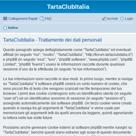
TartaClubItalia
Collegamenti Rapidi
FAQ
Iscriviti
Login
Indice
TartaClubItalia - Trattamento dei dati personali
Questo paragrafo spiega dettagliatamente come “TartaClubItalia” ed eventuali
affiliati (in seguito “noi”, “nostro”, “TartaClubItalia”, “http://forum.tartaclubitalia.it”)
e phpBB (in seguito “essi”, “loro”, “phpBB software”, “www.phpbb.com”, “phpBB
Limited”, “phpBB Teams”) usano le informazioni raccolte durante qualsiasi
sessione d’uso da te effettuata (in seguito “le tue informazioni”).
Le tue informazioni sono raccolte in due modi. In primo luogo, mentre si naviga
su “TartaClubItalia” il software phpBB creerà un certo numero di cookie, che
sono piccoli file di testo che vengono scaricati nei file temporanei del tuo
browser. I primi due cookie contengono solo un identificativo utente (in seguito
“user-id”) ed un identificativo anonimo di sessione (in seguito “session-id”),
assegnato automaticamente dal software phpBB. Un terzo cookie viene creato
quando si naviga tra gli argomenti di “TartaClubItalia” e viene usato per
memorizzare gli argomenti letti da quelli ancora da leggere, quindi agevolando
la lettura nelle tue visite future.
Possiamo anche generare cookie esterni al software phpBB mentre navighi su
“TartaClubItalia”, benché questi siano estranei agli scopi di questo documento