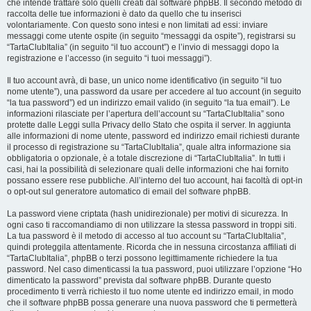
che intende trattare solo quelli creati dal software phpBB. Il secondo metodo di
raccolta delle tue informazioni è dato da quello che tu inserisci
volontariamente. Con questo sono intesi e non limitati ad essi: inviare
messaggi come utente ospite (in seguito “messaggi da ospite”), registrarsi su
“TartaClubItalia” (in seguito “il tuo account”) e l’invio di messaggi dopo la
registrazione e l’accesso (in seguito “i tuoi messaggi”).
Il tuo account avrà, di base, un unico nome identificativo (in seguito “il tuo
nome utente”), una password da usare per accedere al tuo account (in seguito
“la tua password”) ed un indirizzo email valido (in seguito “la tua email”). Le
informazioni rilasciate per l’apertura dell’account su “TartaClubItalia” sono
protette dalle Leggi sulla Privacy dello Stato che ospita il server. In aggiunta
alle informazioni di nome utente, password ed indirizzo email richiesti durante
il processo di registrazione su “TartaClubItalia”, quale altra informazione sia
obbligatoria o opzionale, è a totale discrezione di “TartaClubItalia”. In tutti i
casi, hai la possibilità di selezionare quali delle informazioni che hai fornito
possano essere rese pubbliche. All’interno del tuo account, hai facoltà di opt-in
o opt-out sul generatore automatico di email del software phpBB.
La password viene criptata (hash unidirezionale) per motivi di sicurezza. In
ogni caso ti raccomandiamo di non utilizzare la stessa password in troppi siti.
La tua password è il metodo di accesso al tuo account su “TartaClubItalia”,
quindi proteggila attentamente. Ricorda che in nessuna circostanza affiliati di
“TartaClubItalia”, phpBB o terzi possono legittimamente richiedere la tua
password. Nel caso dimenticassi la tua password, puoi utilizzare l’opzione “Ho
dimenticato la password” prevista dal software phpBB. Durante questo
procedimento ti verrà richiesto il tuo nome utente ed indirizzo email, in modo
che il software phpBB possa generare una nuova password che ti permetterà