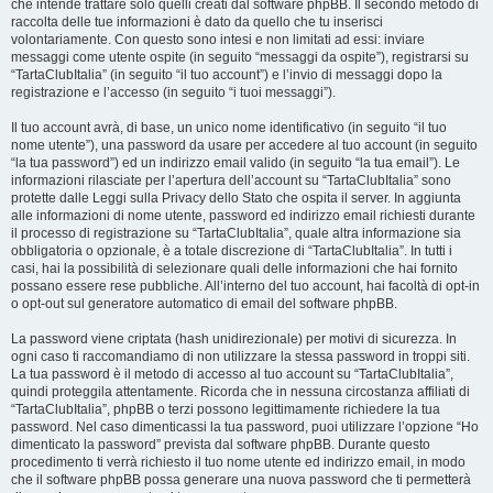
che intende trattare solo quelli creati dal software phpBB. Il secondo metodo di
raccolta delle tue informazioni è dato da quello che tu inserisci
volontariamente. Con questo sono intesi e non limitati ad essi: inviare
messaggi come utente ospite (in seguito “messaggi da ospite”), registrarsi su
“TartaClubItalia” (in seguito “il tuo account”) e l’invio di messaggi dopo la
registrazione e l’accesso (in seguito “i tuoi messaggi”).
Il tuo account avrà, di base, un unico nome identificativo (in seguito “il tuo
nome utente”), una password da usare per accedere al tuo account (in seguito
“la tua password”) ed un indirizzo email valido (in seguito “la tua email”). Le
informazioni rilasciate per l’apertura dell’account su “TartaClubItalia” sono
protette dalle Leggi sulla Privacy dello Stato che ospita il server. In aggiunta
alle informazioni di nome utente, password ed indirizzo email richiesti durante
il processo di registrazione su “TartaClubItalia”, quale altra informazione sia
obbligatoria o opzionale, è a totale discrezione di “TartaClubItalia”. In tutti i
casi, hai la possibilità di selezionare quali delle informazioni che hai fornito
possano essere rese pubbliche. All’interno del tuo account, hai facoltà di opt-in
o opt-out sul generatore automatico di email del software phpBB.
La password viene criptata (hash unidirezionale) per motivi di sicurezza. In
ogni caso ti raccomandiamo di non utilizzare la stessa password in troppi siti.
La tua password è il metodo di accesso al tuo account su “TartaClubItalia”,
quindi proteggila attentamente. Ricorda che in nessuna circostanza affiliati di
“TartaClubItalia”, phpBB o terzi possono legittimamente richiedere la tua
password. Nel caso dimenticassi la tua password, puoi utilizzare l’opzione “Ho
dimenticato la password” prevista dal software phpBB. Durante questo
procedimento ti verrà richiesto il tuo nome utente ed indirizzo email, in modo
che il software phpBB possa generare una nuova password che ti permetterà