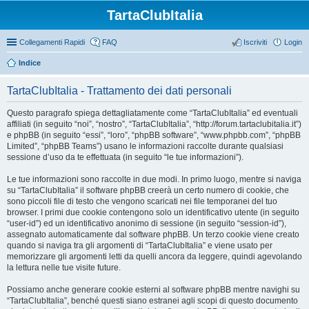
TartaClubItalia
Collegamenti Rapidi
FAQ
Iscriviti
Login
Indice
TartaClubItalia - Trattamento dei dati personali
Questo paragrafo spiega dettagliatamente come “TartaClubItalia” ed eventuali
affiliati (in seguito “noi”, “nostro”, “TartaClubItalia”, “http://forum.tartaclubitalia.it”)
e phpBB (in seguito “essi”, “loro”, “phpBB software”, “www.phpbb.com”, “phpBB
Limited”, “phpBB Teams”) usano le informazioni raccolte durante qualsiasi
sessione d’uso da te effettuata (in seguito “le tue informazioni”).
Le tue informazioni sono raccolte in due modi. In primo luogo, mentre si naviga
su “TartaClubItalia” il software phpBB creerà un certo numero di cookie, che
sono piccoli file di testo che vengono scaricati nei file temporanei del tuo
browser. I primi due cookie contengono solo un identificativo utente (in seguito
“user-id”) ed un identificativo anonimo di sessione (in seguito “session-id”),
assegnato automaticamente dal software phpBB. Un terzo cookie viene creato
quando si naviga tra gli argomenti di “TartaClubItalia” e viene usato per
memorizzare gli argomenti letti da quelli ancora da leggere, quindi agevolando
la lettura nelle tue visite future.
Possiamo anche generare cookie esterni al software phpBB mentre navighi su
“TartaClubItalia”, benché questi siano estranei agli scopi di questo documento