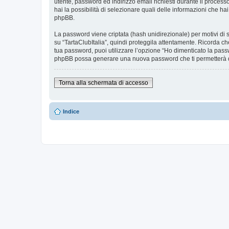
utente, password ed indirizzo email richiesti durante il processo d
hai la possibilità di selezionare quali delle informazioni che ha
phpBB.
La password viene criptata (hash unidirezionale) per motivi di s
su “TartaClubItalia”, quindi proteggila attentamente. Ricorda ch
tua password, puoi utilizzare l’opzione “Ho dimenticato la pass
phpBB possa generare una nuova password che ti permetterà 
Torna alla schermata di accesso
Indice