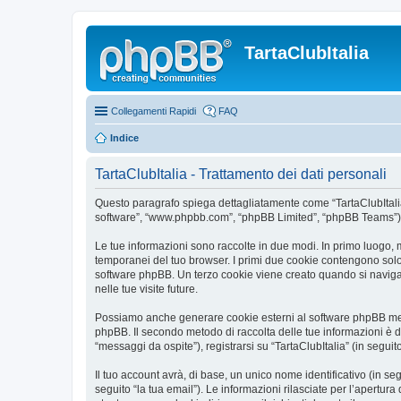
TartaClubItalia
Collegamenti Rapidi
FAQ
Indice
TartaClubItalia - Trattamento dei dati personali
Questo paragrafo spiega dettagliatamente come “TartaClubItalia” ed 
software”, “www.phpbb.com”, “phpBB Limited”, “phpBB Teams”) usa
Le tue informazioni sono raccolte in due modi. In primo luogo, m
temporanei del tuo browser. I primi due cookie contengono solo 
software phpBB. Un terzo cookie viene creato quando si naviga t
nelle tue visite future.
Possiamo anche generare cookie esterni al software phpBB mentr
phpBB. Il secondo metodo di raccolta delle tue informazioni è d
“messaggi da ospite”), registrarsi su “TartaClubItalia” (in seguit
Il tuo account avrà, di base, un unico nome identificativo (in s
seguito “la tua email”). Le informazioni rilasciate per l’apertura