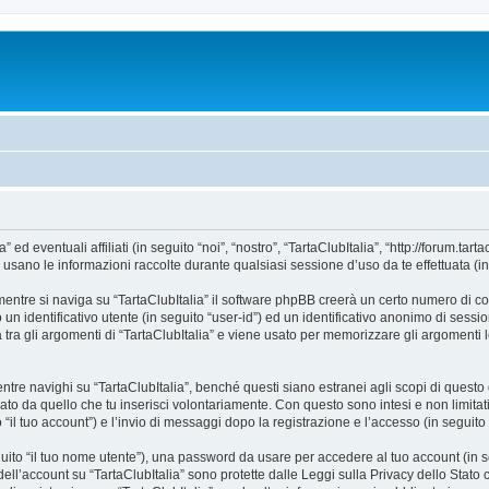
eventuali affiliati (in seguito “noi”, “nostro”, “TartaClubItalia”, “http://forum.tartac
no le informazioni raccolte durante qualsiasi sessione d’uso da te effettuata (in s
entre si naviga su “TartaClubItalia” il software phpBB creerà un certo numero di cook
un identificativo utente (in seguito “user-id”) ed un identificativo anonimo di sess
ra gli argomenti di “TartaClubItalia” e viene usato per memorizzare gli argomenti le
e navighi su “TartaClubItalia”, benché questi siano estranei agli scopi di questo d
ato da quello che tu inserisci volontariamente. Con questo sono intesi e non limitat
o “il tuo account”) e l’invio di messaggi dopo la registrazione e l’accesso (in seguito 
eguito “il tuo nome utente”), una password da usare per accedere al tuo account (in s
 dell’account su “TartaClubItalia” sono protette dalle Leggi sulla Privacy dello Stato 