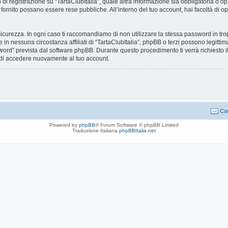
i registrazione su “TartaClubItalia”, quale altra informazione sia obbligatoria o opzion
i fornito possano essere rese pubbliche. All’interno del tuo account, hai facoltà di o
icurezza. In ogni caso ti raccomandiamo di non utilizzare la stessa password in tro
e in nessuna circostanza affiliati di “TartaClubItalia”, phpBB o terzi possono legitt
word” prevista dal software phpBB. Durante questo procedimento ti verrà richiesto il
di accedere nuovamente al tuo account.
Con
Powered by
phpBB
® Forum Software © phpBB Limited
Traduzione Italiana
phpBBItalia.net