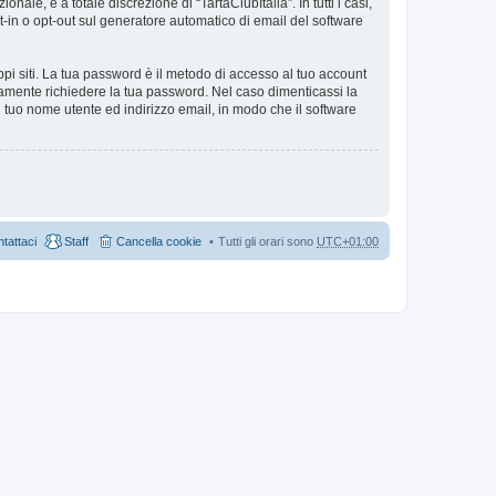
ale, è a totale discrezione di “TartaClubItalia”. In tutti i casi,
pt-in o opt-out sul generatore automatico di email del software
ppi siti. La tua password è il metodo di accesso al tuo account
imamente richiedere la tua password. Nel caso dimenticassi la
 tuo nome utente ed indirizzo email, in modo che il software
tattaci
Staff
Cancella cookie
Tutti gli orari sono
UTC+01:00