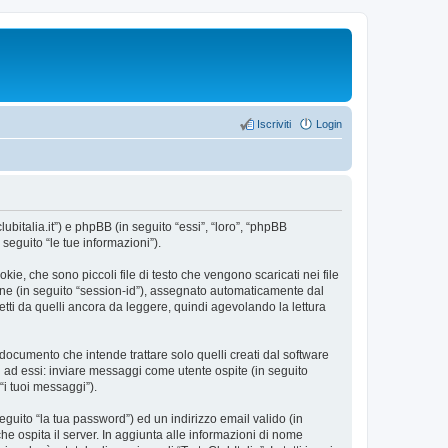
Iscriviti
Login
lubitalia.it”) e phpBB (in seguito “essi”, “loro”, “phpBB
eguito “le tue informazioni”).
ie, che sono piccoli file di testo che vengono scaricati nei file
ione (in seguito “session-id”), assegnato automaticamente dal
tti da quelli ancora da leggere, quindi agevolando la lettura
ocumento che intende trattare solo quelli creati dal software
i ad essi: inviare messaggi come utente ospite (in seguito
“i tuoi messaggi”).
eguito “la tua password”) ed un indirizzo email valido (in
che ospita il server. In aggiunta alle informazioni di nome