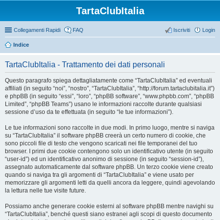
TartaClubItalia
Collegamenti Rapidi
FAQ
Iscriviti
Login
Indice
TartaClubItalia - Trattamento dei dati personali
Questo paragrafo spiega dettagliatamente come “TartaClubItalia” ed eventuali
affiliati (in seguito “noi”, “nostro”, “TartaClubItalia”, “http://forum.tartaclubitalia.it”)
e phpBB (in seguito “essi”, “loro”, “phpBB software”, “www.phpbb.com”, “phpBB
Limited”, “phpBB Teams”) usano le informazioni raccolte durante qualsiasi
sessione d’uso da te effettuata (in seguito “le tue informazioni”).
Le tue informazioni sono raccolte in due modi. In primo luogo, mentre si naviga
su “TartaClubItalia” il software phpBB creerà un certo numero di cookie, che
sono piccoli file di testo che vengono scaricati nei file temporanei del tuo
browser. I primi due cookie contengono solo un identificativo utente (in seguito
“user-id”) ed un identificativo anonimo di sessione (in seguito “session-id”),
assegnato automaticamente dal software phpBB. Un terzo cookie viene creato
quando si naviga tra gli argomenti di “TartaClubItalia” e viene usato per
memorizzare gli argomenti letti da quelli ancora da leggere, quindi agevolando
la lettura nelle tue visite future.
Possiamo anche generare cookie esterni al software phpBB mentre navighi su
“TartaClubItalia”, benché questi siano estranei agli scopi di questo documento