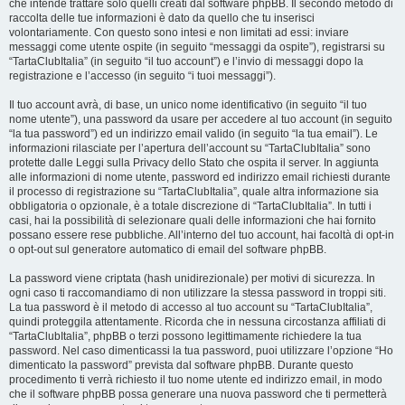
che intende trattare solo quelli creati dal software phpBB. Il secondo metodo di
raccolta delle tue informazioni è dato da quello che tu inserisci
volontariamente. Con questo sono intesi e non limitati ad essi: inviare
messaggi come utente ospite (in seguito “messaggi da ospite”), registrarsi su
“TartaClubItalia” (in seguito “il tuo account”) e l’invio di messaggi dopo la
registrazione e l’accesso (in seguito “i tuoi messaggi”).
Il tuo account avrà, di base, un unico nome identificativo (in seguito “il tuo
nome utente”), una password da usare per accedere al tuo account (in seguito
“la tua password”) ed un indirizzo email valido (in seguito “la tua email”). Le
informazioni rilasciate per l’apertura dell’account su “TartaClubItalia” sono
protette dalle Leggi sulla Privacy dello Stato che ospita il server. In aggiunta
alle informazioni di nome utente, password ed indirizzo email richiesti durante
il processo di registrazione su “TartaClubItalia”, quale altra informazione sia
obbligatoria o opzionale, è a totale discrezione di “TartaClubItalia”. In tutti i
casi, hai la possibilità di selezionare quali delle informazioni che hai fornito
possano essere rese pubbliche. All’interno del tuo account, hai facoltà di opt-in
o opt-out sul generatore automatico di email del software phpBB.
La password viene criptata (hash unidirezionale) per motivi di sicurezza. In
ogni caso ti raccomandiamo di non utilizzare la stessa password in troppi siti.
La tua password è il metodo di accesso al tuo account su “TartaClubItalia”,
quindi proteggila attentamente. Ricorda che in nessuna circostanza affiliati di
“TartaClubItalia”, phpBB o terzi possono legittimamente richiedere la tua
password. Nel caso dimenticassi la tua password, puoi utilizzare l’opzione “Ho
dimenticato la password” prevista dal software phpBB. Durante questo
procedimento ti verrà richiesto il tuo nome utente ed indirizzo email, in modo
che il software phpBB possa generare una nuova password che ti permetterà