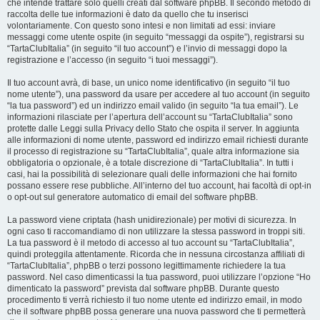
che intende trattare solo quelli creati dal software phpBB. Il secondo metodo di
raccolta delle tue informazioni è dato da quello che tu inserisci
volontariamente. Con questo sono intesi e non limitati ad essi: inviare
messaggi come utente ospite (in seguito “messaggi da ospite”), registrarsi su
“TartaClubItalia” (in seguito “il tuo account”) e l’invio di messaggi dopo la
registrazione e l’accesso (in seguito “i tuoi messaggi”).
Il tuo account avrà, di base, un unico nome identificativo (in seguito “il tuo
nome utente”), una password da usare per accedere al tuo account (in seguito
“la tua password”) ed un indirizzo email valido (in seguito “la tua email”). Le
informazioni rilasciate per l’apertura dell’account su “TartaClubItalia” sono
protette dalle Leggi sulla Privacy dello Stato che ospita il server. In aggiunta
alle informazioni di nome utente, password ed indirizzo email richiesti durante
il processo di registrazione su “TartaClubItalia”, quale altra informazione sia
obbligatoria o opzionale, è a totale discrezione di “TartaClubItalia”. In tutti i
casi, hai la possibilità di selezionare quali delle informazioni che hai fornito
possano essere rese pubbliche. All’interno del tuo account, hai facoltà di opt-in
o opt-out sul generatore automatico di email del software phpBB.
La password viene criptata (hash unidirezionale) per motivi di sicurezza. In
ogni caso ti raccomandiamo di non utilizzare la stessa password in troppi siti.
La tua password è il metodo di accesso al tuo account su “TartaClubItalia”,
quindi proteggila attentamente. Ricorda che in nessuna circostanza affiliati di
“TartaClubItalia”, phpBB o terzi possono legittimamente richiedere la tua
password. Nel caso dimenticassi la tua password, puoi utilizzare l’opzione “Ho
dimenticato la password” prevista dal software phpBB. Durante questo
procedimento ti verrà richiesto il tuo nome utente ed indirizzo email, in modo
che il software phpBB possa generare una nuova password che ti permetterà