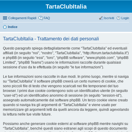
TartaClubItalia
Collegamenti Rapidi
FAQ
Iscriviti
Login
Indice
TartaClubItalia - Trattamento dei dati personali
Questo paragrafo spiega dettagliatamente come “TartaClubItalia” ed eventuali
affiliati (in seguito “noi”, “nostro”, “TartaClubItalia”, “http://forum.tartaclubitalia.it”)
e phpBB (in seguito “essi”, “loro”, “phpBB software”, “www.phpbb.com”, “phpBB
Limited”, “phpBB Teams”) usano le informazioni raccolte durante qualsiasi
sessione d’uso da te effettuata (in seguito “le tue informazioni”).
Le tue informazioni sono raccolte in due modi. In primo luogo, mentre si naviga
su “TartaClubItalia” il software phpBB creerà un certo numero di cookie, che
sono piccoli file di testo che vengono scaricati nei file temporanei del tuo
browser. I primi due cookie contengono solo un identificativo utente (in seguito
“user-id”) ed un identificativo anonimo di sessione (in seguito “session-id”),
assegnato automaticamente dal software phpBB. Un terzo cookie viene creato
quando si naviga tra gli argomenti di “TartaClubItalia” e viene usato per
memorizzare gli argomenti letti da quelli ancora da leggere, quindi agevolando
la lettura nelle tue visite future.
Possiamo anche generare cookie esterni al software phpBB mentre navighi su
“TartaClubItalia”, benché questi siano estranei agli scopi di questo documento