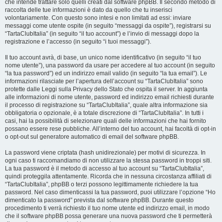
che intende trattare solo quelli creati dal software phpBB. Il secondo metodo di
raccolta delle tue informazioni è dato da quello che tu inserisci
volontariamente. Con questo sono intesi e non limitati ad essi: inviare
messaggi come utente ospite (in seguito “messaggi da ospite”), registrarsi su
“TartaClubItalia” (in seguito “il tuo account”) e l’invio di messaggi dopo la
registrazione e l’accesso (in seguito “i tuoi messaggi”).
Il tuo account avrà, di base, un unico nome identificativo (in seguito “il tuo
nome utente”), una password da usare per accedere al tuo account (in seguito
“la tua password”) ed un indirizzo email valido (in seguito “la tua email”). Le
informazioni rilasciate per l’apertura dell’account su “TartaClubItalia” sono
protette dalle Leggi sulla Privacy dello Stato che ospita il server. In aggiunta
alle informazioni di nome utente, password ed indirizzo email richiesti durante
il processo di registrazione su “TartaClubItalia”, quale altra informazione sia
obbligatoria o opzionale, è a totale discrezione di “TartaClubItalia”. In tutti i
casi, hai la possibilità di selezionare quali delle informazioni che hai fornito
possano essere rese pubbliche. All’interno del tuo account, hai facoltà di opt-in
o opt-out sul generatore automatico di email del software phpBB.
La password viene criptata (hash unidirezionale) per motivi di sicurezza. In
ogni caso ti raccomandiamo di non utilizzare la stessa password in troppi siti.
La tua password è il metodo di accesso al tuo account su “TartaClubItalia”,
quindi proteggila attentamente. Ricorda che in nessuna circostanza affiliati di
“TartaClubItalia”, phpBB o terzi possono legittimamente richiedere la tua
password. Nel caso dimenticassi la tua password, puoi utilizzare l’opzione “Ho
dimenticato la password” prevista dal software phpBB. Durante questo
procedimento ti verrà richiesto il tuo nome utente ed indirizzo email, in modo
che il software phpBB possa generare una nuova password che ti permetterà