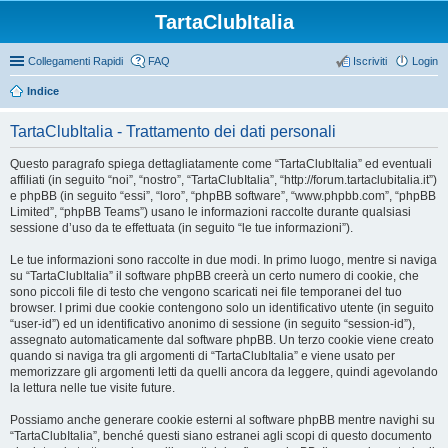
TartaClubItalia
Collegamenti Rapidi
FAQ
Iscriviti
Login
Indice
TartaClubItalia - Trattamento dei dati personali
Questo paragrafo spiega dettagliatamente come “TartaClubItalia” ed eventuali
affiliati (in seguito “noi”, “nostro”, “TartaClubItalia”, “http://forum.tartaclubitalia.it”)
e phpBB (in seguito “essi”, “loro”, “phpBB software”, “www.phpbb.com”, “phpBB
Limited”, “phpBB Teams”) usano le informazioni raccolte durante qualsiasi
sessione d’uso da te effettuata (in seguito “le tue informazioni”).
Le tue informazioni sono raccolte in due modi. In primo luogo, mentre si naviga
su “TartaClubItalia” il software phpBB creerà un certo numero di cookie, che
sono piccoli file di testo che vengono scaricati nei file temporanei del tuo
browser. I primi due cookie contengono solo un identificativo utente (in seguito
“user-id”) ed un identificativo anonimo di sessione (in seguito “session-id”),
assegnato automaticamente dal software phpBB. Un terzo cookie viene creato
quando si naviga tra gli argomenti di “TartaClubItalia” e viene usato per
memorizzare gli argomenti letti da quelli ancora da leggere, quindi agevolando
la lettura nelle tue visite future.
Possiamo anche generare cookie esterni al software phpBB mentre navighi su
“TartaClubItalia”, benché questi siano estranei agli scopi di questo documento