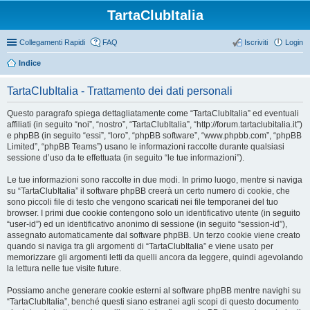
TartaClubItalia
Collegamenti Rapidi
FAQ
Iscriviti
Login
Indice
TartaClubItalia - Trattamento dei dati personali
Questo paragrafo spiega dettagliatamente come “TartaClubItalia” ed eventuali
affiliati (in seguito “noi”, “nostro”, “TartaClubItalia”, “http://forum.tartaclubitalia.it”)
e phpBB (in seguito “essi”, “loro”, “phpBB software”, “www.phpbb.com”, “phpBB
Limited”, “phpBB Teams”) usano le informazioni raccolte durante qualsiasi
sessione d’uso da te effettuata (in seguito “le tue informazioni”).
Le tue informazioni sono raccolte in due modi. In primo luogo, mentre si naviga
su “TartaClubItalia” il software phpBB creerà un certo numero di cookie, che
sono piccoli file di testo che vengono scaricati nei file temporanei del tuo
browser. I primi due cookie contengono solo un identificativo utente (in seguito
“user-id”) ed un identificativo anonimo di sessione (in seguito “session-id”),
assegnato automaticamente dal software phpBB. Un terzo cookie viene creato
quando si naviga tra gli argomenti di “TartaClubItalia” e viene usato per
memorizzare gli argomenti letti da quelli ancora da leggere, quindi agevolando
la lettura nelle tue visite future.
Possiamo anche generare cookie esterni al software phpBB mentre navighi su
“TartaClubItalia”, benché questi siano estranei agli scopi di questo documento