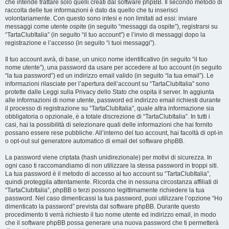
che intende trattare solo quelli creati dal software phpBB. Il secondo metodo di
raccolta delle tue informazioni è dato da quello che tu inserisci
volontariamente. Con questo sono intesi e non limitati ad essi: inviare
messaggi come utente ospite (in seguito “messaggi da ospite”), registrarsi su
“TartaClubItalia” (in seguito “il tuo account”) e l’invio di messaggi dopo la
registrazione e l’accesso (in seguito “i tuoi messaggi”).
Il tuo account avrà, di base, un unico nome identificativo (in seguito “il tuo
nome utente”), una password da usare per accedere al tuo account (in seguito
“la tua password”) ed un indirizzo email valido (in seguito “la tua email”). Le
informazioni rilasciate per l’apertura dell’account su “TartaClubItalia” sono
protette dalle Leggi sulla Privacy dello Stato che ospita il server. In aggiunta
alle informazioni di nome utente, password ed indirizzo email richiesti durante
il processo di registrazione su “TartaClubItalia”, quale altra informazione sia
obbligatoria o opzionale, è a totale discrezione di “TartaClubItalia”. In tutti i
casi, hai la possibilità di selezionare quali delle informazioni che hai fornito
possano essere rese pubbliche. All’interno del tuo account, hai facoltà di opt-in
o opt-out sul generatore automatico di email del software phpBB.
La password viene criptata (hash unidirezionale) per motivi di sicurezza. In
ogni caso ti raccomandiamo di non utilizzare la stessa password in troppi siti.
La tua password è il metodo di accesso al tuo account su “TartaClubItalia”,
quindi proteggila attentamente. Ricorda che in nessuna circostanza affiliati di
“TartaClubItalia”, phpBB o terzi possono legittimamente richiedere la tua
password. Nel caso dimenticassi la tua password, puoi utilizzare l’opzione “Ho
dimenticato la password” prevista dal software phpBB. Durante questo
procedimento ti verrà richiesto il tuo nome utente ed indirizzo email, in modo
che il software phpBB possa generare una nuova password che ti permetterà