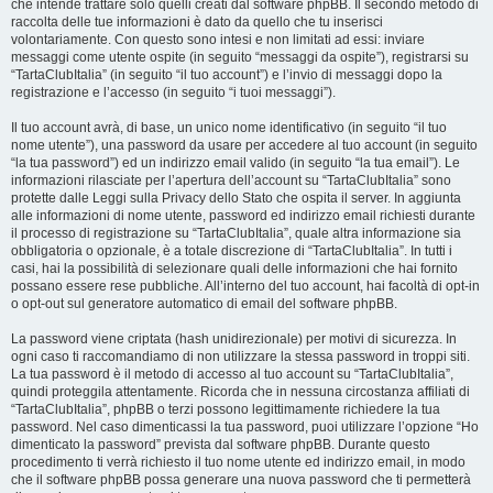
che intende trattare solo quelli creati dal software phpBB. Il secondo metodo di
raccolta delle tue informazioni è dato da quello che tu inserisci
volontariamente. Con questo sono intesi e non limitati ad essi: inviare
messaggi come utente ospite (in seguito “messaggi da ospite”), registrarsi su
“TartaClubItalia” (in seguito “il tuo account”) e l’invio di messaggi dopo la
registrazione e l’accesso (in seguito “i tuoi messaggi”).
Il tuo account avrà, di base, un unico nome identificativo (in seguito “il tuo
nome utente”), una password da usare per accedere al tuo account (in seguito
“la tua password”) ed un indirizzo email valido (in seguito “la tua email”). Le
informazioni rilasciate per l’apertura dell’account su “TartaClubItalia” sono
protette dalle Leggi sulla Privacy dello Stato che ospita il server. In aggiunta
alle informazioni di nome utente, password ed indirizzo email richiesti durante
il processo di registrazione su “TartaClubItalia”, quale altra informazione sia
obbligatoria o opzionale, è a totale discrezione di “TartaClubItalia”. In tutti i
casi, hai la possibilità di selezionare quali delle informazioni che hai fornito
possano essere rese pubbliche. All’interno del tuo account, hai facoltà di opt-in
o opt-out sul generatore automatico di email del software phpBB.
La password viene criptata (hash unidirezionale) per motivi di sicurezza. In
ogni caso ti raccomandiamo di non utilizzare la stessa password in troppi siti.
La tua password è il metodo di accesso al tuo account su “TartaClubItalia”,
quindi proteggila attentamente. Ricorda che in nessuna circostanza affiliati di
“TartaClubItalia”, phpBB o terzi possono legittimamente richiedere la tua
password. Nel caso dimenticassi la tua password, puoi utilizzare l’opzione “Ho
dimenticato la password” prevista dal software phpBB. Durante questo
procedimento ti verrà richiesto il tuo nome utente ed indirizzo email, in modo
che il software phpBB possa generare una nuova password che ti permetterà