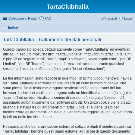
TartaClubItalia
Collegamenti Rapidi
FAQ
Iscriviti
Login
Indice
TartaClubItalia - Trattamento dei dati personali
Questo paragrafo spiega dettagliatamente come “TartaClubItalia” ed eventuali
affiliati (in seguito “noi”, “nostro”, “TartaClubItalia”, “http://forum.tartaclubitalia.it”)
e phpBB (in seguito “essi”, “loro”, “phpBB software”, “www.phpbb.com”, “phpBB
Limited”, “phpBB Teams”) usano le informazioni raccolte durante qualsiasi
sessione d’uso da te effettuata (in seguito “le tue informazioni”).
Le tue informazioni sono raccolte in due modi. In primo luogo, mentre si naviga
su “TartaClubItalia” il software phpBB creerà un certo numero di cookie, che
sono piccoli file di testo che vengono scaricati nei file temporanei del tuo
browser. I primi due cookie contengono solo un identificativo utente (in seguito
“user-id”) ed un identificativo anonimo di sessione (in seguito “session-id”),
assegnato automaticamente dal software phpBB. Un terzo cookie viene creato
quando si naviga tra gli argomenti di “TartaClubItalia” e viene usato per
memorizzare gli argomenti letti da quelli ancora da leggere, quindi agevolando
la lettura nelle tue visite future.
Possiamo anche generare cookie esterni al software phpBB mentre navighi su
“TartaClubItalia”, benché questi siano estranei agli scopi di questo documento