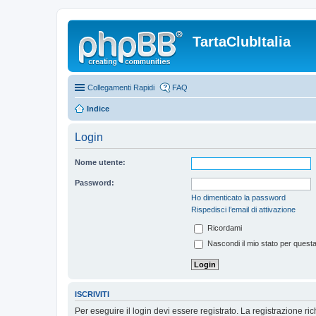
TartaClubItalia
Collegamenti Rapidi
FAQ
Indice
Login
Nome utente:
Password:
Ho dimenticato la password
Rispedisci l’email di attivazione
Ricordami
Nascondi il mio stato per quest
ISCRIVITI
Per eseguire il login devi essere registrato. La registrazione r