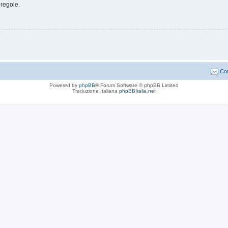
 regole.
Con
Powered by
phpBB
® Forum Software © phpBB Limited
Traduzione Italiana
phpBBItalia.net