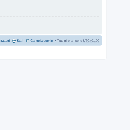
tattaci
Staff
Cancella cookie
Tutti gli orari sono
UTC+01:00