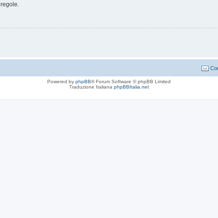
 regole.
Con
Powered by
phpBB
® Forum Software © phpBB Limited
Traduzione Italiana
phpBBItalia.net