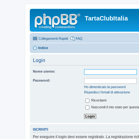
TartaClubItalia
Collegamenti Rapidi
FAQ
Indice
Login
Nome utente:
Password:
Ho dimenticato la password
Rispedisci l’email di attivazione
Ricordami
Nascondi il mio stato per quest
ISCRIVITI
Per eseguire il login devi essere registrato. La registrazione r