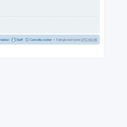
tattaci
Staff
Cancella cookie
Tutti gli orari sono
UTC+01:00