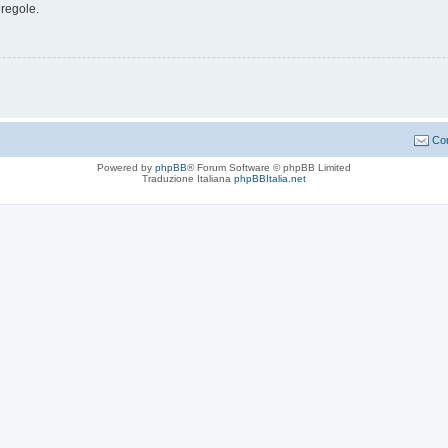
 regole.
Con
Powered by
phpBB
® Forum Software © phpBB Limited
Traduzione Italiana
phpBBItalia.net