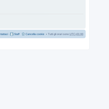
tattaci
Staff
Cancella cookie
Tutti gli orari sono
UTC+01:00