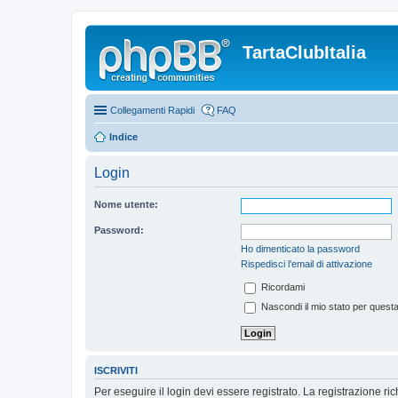
TartaClubItalia
Collegamenti Rapidi
FAQ
Indice
Login
Nome utente:
Password:
Ho dimenticato la password
Rispedisci l’email di attivazione
Ricordami
Nascondi il mio stato per quest
ISCRIVITI
Per eseguire il login devi essere registrato. La registrazione r