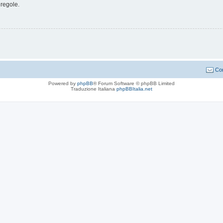
 regole.
Con
Powered by
phpBB
® Forum Software © phpBB Limited
Traduzione Italiana
phpBBItalia.net