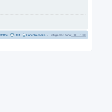
tattaci
Staff
Cancella cookie
Tutti gli orari sono
UTC+01:00