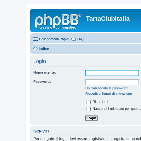
TartaClubItalia
Collegamenti Rapidi
FAQ
Indice
Login
Nome utente:
Password:
Ho dimenticato la password
Rispedisci l’email di attivazione
Ricordami
Nascondi il mio stato per quest
ISCRIVITI
Per eseguire il login devi essere registrato. La registrazione r