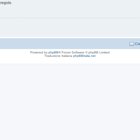
 regole.
Con
Powered by
phpBB
® Forum Software © phpBB Limited
Traduzione Italiana
phpBBItalia.net