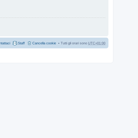
tattaci
Staff
Cancella cookie
Tutti gli orari sono
UTC+01:00