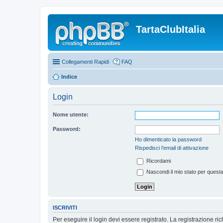
TartaClubItalia
Collegamenti Rapidi
FAQ
Indice
Login
Nome utente:
Password:
Ho dimenticato la password
Rispedisci l’email di attivazione
Ricordami
Nascondi il mio stato per quest
ISCRIVITI
Per eseguire il login devi essere registrato. La registrazione r