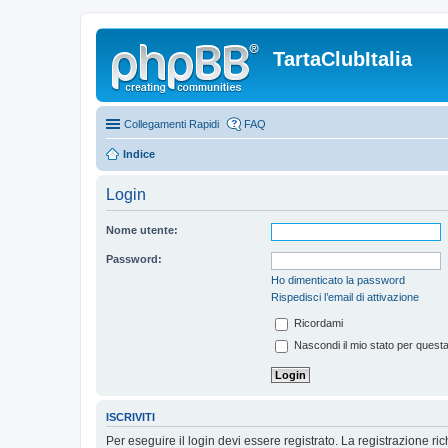
TartaClubItalia
Collegamenti Rapidi
FAQ
Indice
Login
Nome utente:
Password:
Ho dimenticato la password
Rispedisci l’email di attivazione
Ricordami
Nascondi il mio stato per quest
ISCRIVITI
Per eseguire il login devi essere registrato. La registrazione r