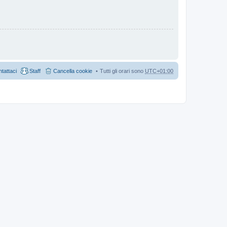
tattaci
Staff
Cancella cookie
Tutti gli orari sono
UTC+01:00