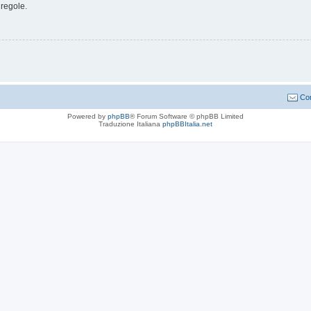
 regole.
Con
Powered by
phpBB
® Forum Software © phpBB Limited
Traduzione Italiana
phpBBItalia.net