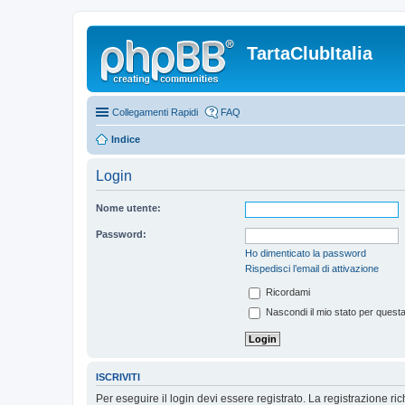
TartaClubItalia
Collegamenti Rapidi
FAQ
Indice
Login
Nome utente:
Password:
Ho dimenticato la password
Rispedisci l’email di attivazione
Ricordami
Nascondi il mio stato per quest
ISCRIVITI
Per eseguire il login devi essere registrato. La registrazione r