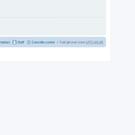
tattaci
Staff
Cancella cookie
Tutti gli orari sono
UTC+01:00