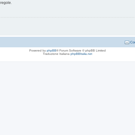
 regole.
Con
Powered by
phpBB
® Forum Software © phpBB Limited
Traduzione Italiana
phpBBItalia.net