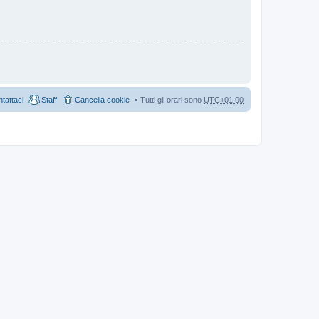
tattaci
Staff
Cancella cookie
Tutti gli orari sono
UTC+01:00