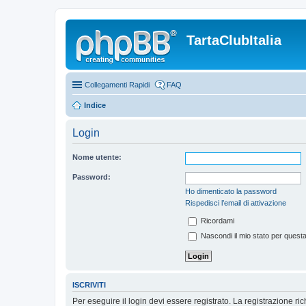
TartaClubItalia
Collegamenti Rapidi
FAQ
Indice
Login
Nome utente:
Password:
Ho dimenticato la password
Rispedisci l’email di attivazione
Ricordami
Nascondi il mio stato per quest
ISCRIVITI
Per eseguire il login devi essere registrato. La registrazione r