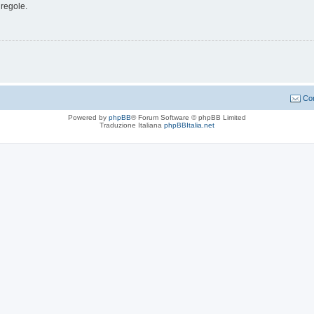
 regole.
Con
Powered by
phpBB
® Forum Software © phpBB Limited
Traduzione Italiana
phpBBItalia.net