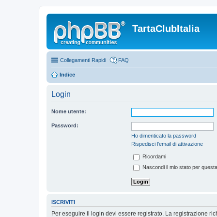
TartaClubItalia
Collegamenti Rapidi
FAQ
Indice
Login
Nome utente:
Password:
Ho dimenticato la password
Rispedisci l’email di attivazione
Ricordami
Nascondi il mio stato per quest
ISCRIVITI
Per eseguire il login devi essere registrato. La registrazione r