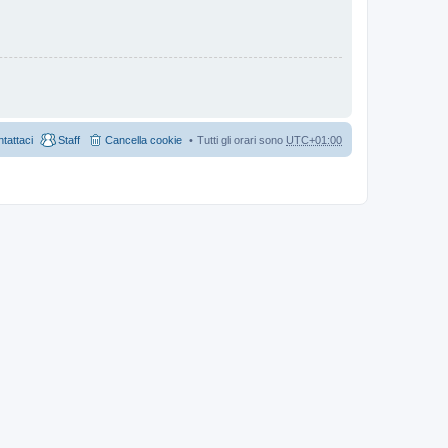
tattaci
Staff
Cancella cookie
Tutti gli orari sono
UTC+01:00