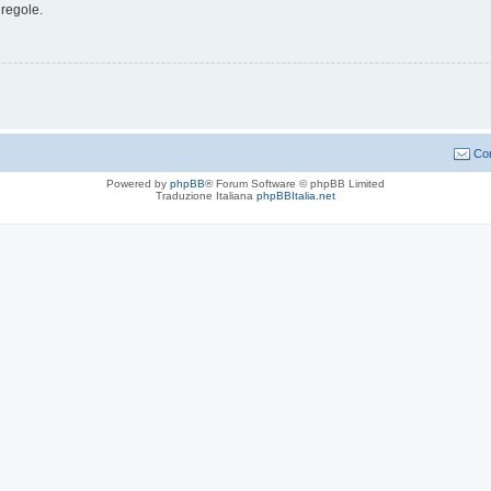
 regole.
Con
Powered by
phpBB
® Forum Software © phpBB Limited
Traduzione Italiana
phpBBItalia.net