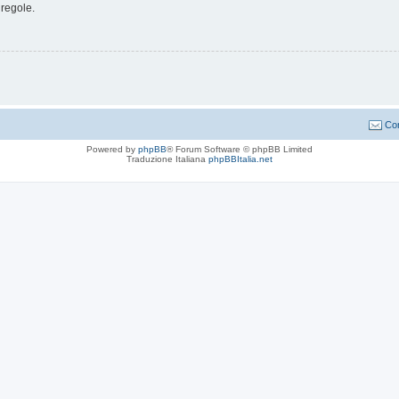
 regole.
Con
Powered by
phpBB
® Forum Software © phpBB Limited
Traduzione Italiana
phpBBItalia.net