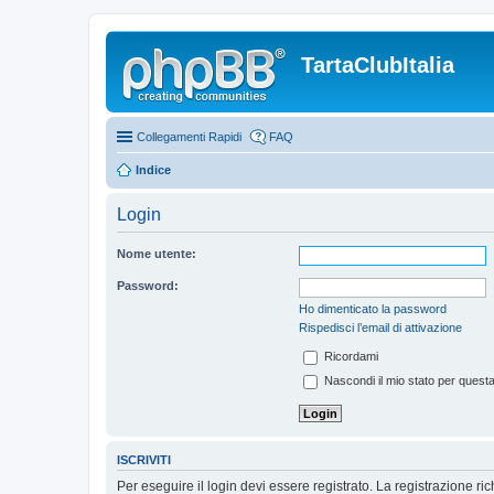
TartaClubItalia
Collegamenti Rapidi
FAQ
Indice
Login
Nome utente:
Password:
Ho dimenticato la password
Rispedisci l’email di attivazione
Ricordami
Nascondi il mio stato per quest
ISCRIVITI
Per eseguire il login devi essere registrato. La registrazione r