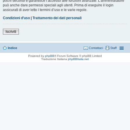
pochi secondi e garantisce l’accesso alle funzioni avanzate. L’amministratore
può anche dare permessi speciali agli utenti. Prima di eseguire il login
assicurati di aver letto i termini d’uso e le varie regole.
Condizioni d’uso
|
Trattamento dei dati personali
Iscriviti
Indice
Contattaci
Staff
Powered by
phpBB
® Forum Software © phpBB Limited
Traduzione Italiana
phpBBItalia.net