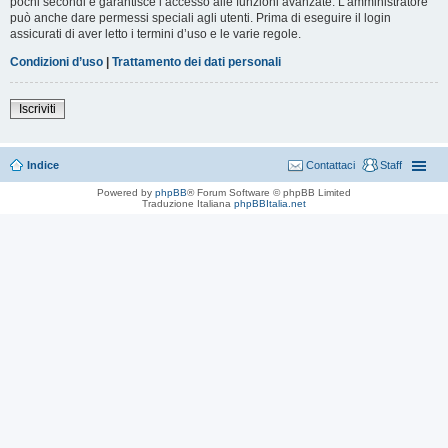
pochi secondi e garantisce l’accesso alle funzioni avanzate. L’amministratore
può anche dare permessi speciali agli utenti. Prima di eseguire il login
assicurati di aver letto i termini d’uso e le varie regole.
Condizioni d’uso
|
Trattamento dei dati personali
Iscriviti
Indice
Contattaci
Staff
Powered by
phpBB
® Forum Software © phpBB Limited
Traduzione Italiana
phpBBItalia.net