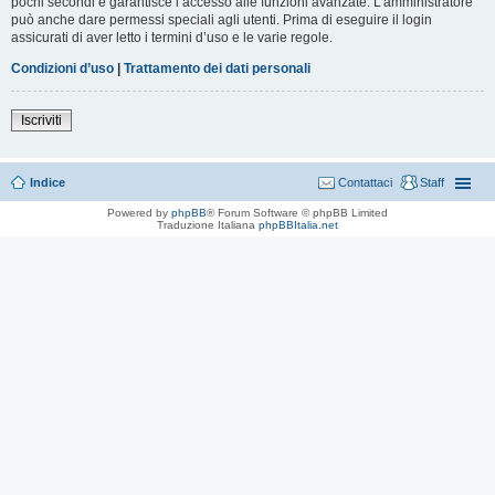
pochi secondi e garantisce l’accesso alle funzioni avanzate. L’amministratore
può anche dare permessi speciali agli utenti. Prima di eseguire il login
assicurati di aver letto i termini d’uso e le varie regole.
Condizioni d’uso
|
Trattamento dei dati personali
Iscriviti
Indice
Contattaci
Staff
Powered by
phpBB
® Forum Software © phpBB Limited
Traduzione Italiana
phpBBItalia.net