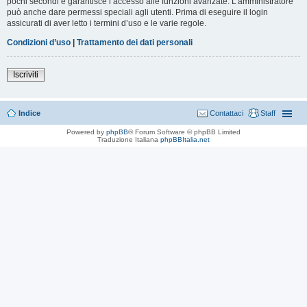
pochi secondi e garantisce l’accesso alle funzioni avanzate. L’amministratore
può anche dare permessi speciali agli utenti. Prima di eseguire il login
assicurati di aver letto i termini d’uso e le varie regole.
Condizioni d’uso
|
Trattamento dei dati personali
Iscriviti
Indice
Contattaci
Staff
Powered by
phpBB
® Forum Software © phpBB Limited
Traduzione Italiana
phpBBItalia.net