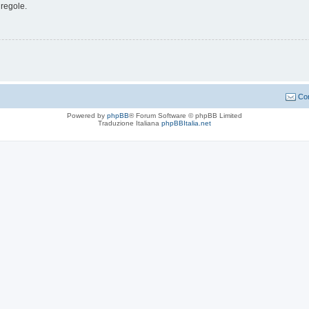
 regole.
Con
Powered by
phpBB
® Forum Software © phpBB Limited
Traduzione Italiana
phpBBItalia.net