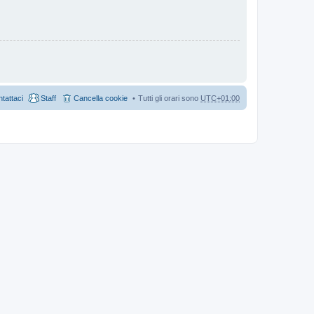
tattaci
Staff
Cancella cookie
Tutti gli orari sono
UTC+01:00