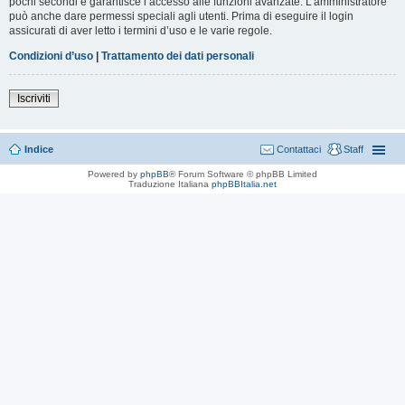
pochi secondi e garantisce l’accesso alle funzioni avanzate. L’amministratore
può anche dare permessi speciali agli utenti. Prima di eseguire il login
assicurati di aver letto i termini d’uso e le varie regole.
Condizioni d’uso
|
Trattamento dei dati personali
Iscriviti
Indice
Contattaci
Staff
Powered by
phpBB
® Forum Software © phpBB Limited
Traduzione Italiana
phpBBItalia.net