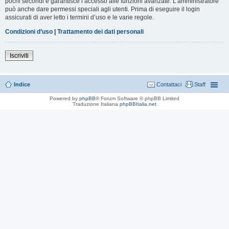
pochi secondi e garantisce l’accesso alle funzioni avanzate. L’amministratore
può anche dare permessi speciali agli utenti. Prima di eseguire il login
assicurati di aver letto i termini d’uso e le varie regole.
Condizioni d’uso
|
Trattamento dei dati personali
Iscriviti
Indice
Contattaci
Staff
Powered by
phpBB
® Forum Software © phpBB Limited
Traduzione Italiana
phpBBItalia.net