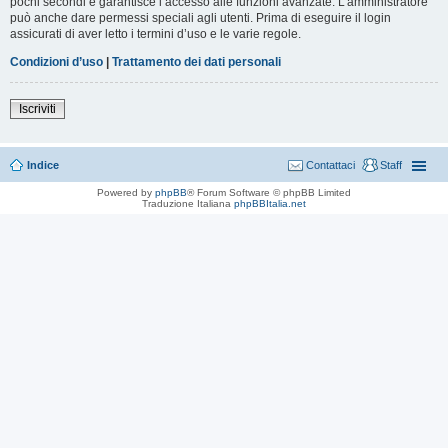
pochi secondi e garantisce l’accesso alle funzioni avanzate. L’amministratore
può anche dare permessi speciali agli utenti. Prima di eseguire il login
assicurati di aver letto i termini d’uso e le varie regole.
Condizioni d’uso
|
Trattamento dei dati personali
Iscriviti
Indice
Contattaci
Staff
Powered by
phpBB
® Forum Software © phpBB Limited
Traduzione Italiana
phpBBItalia.net