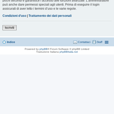
pochi secondi e garantisce l’accesso alle funzioni avanzate. L’amministratore
può anche dare permessi speciali agli utenti. Prima di eseguire il login
assicurati di aver letto i termini d’uso e le varie regole.
Condizioni d’uso
|
Trattamento dei dati personali
Iscriviti
Indice
Contattaci
Staff
Powered by
phpBB
® Forum Software © phpBB Limited
Traduzione Italiana
phpBBItalia.net