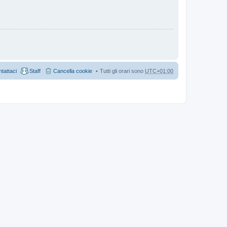
tattaci
Staff
Cancella cookie
Tutti gli orari sono
UTC+01:00