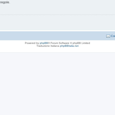
 regole.
Con
Powered by
phpBB
® Forum Software © phpBB Limited
Traduzione Italiana
phpBBItalia.net