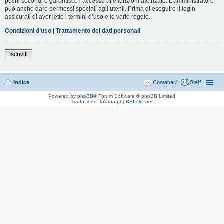
pochi secondi e garantisce l’accesso alle funzioni avanzate. L’amministratore
può anche dare permessi speciali agli utenti. Prima di eseguire il login
assicurati di aver letto i termini d’uso e le varie regole.
Condizioni d’uso
|
Trattamento dei dati personali
Iscriviti
Indice
Contattaci
Staff
Powered by
phpBB
® Forum Software © phpBB Limited
Traduzione Italiana
phpBBItalia.net