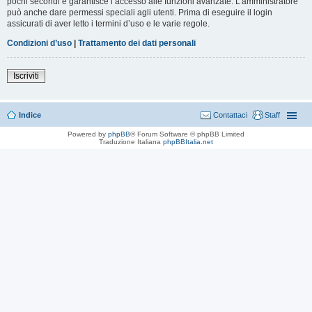
pochi secondi e garantisce l’accesso alle funzioni avanzate. L’amministratore
può anche dare permessi speciali agli utenti. Prima di eseguire il login
assicurati di aver letto i termini d’uso e le varie regole.
Condizioni d’uso
|
Trattamento dei dati personali
Iscriviti
Indice
Contattaci
Staff
Powered by
phpBB
® Forum Software © phpBB Limited
Traduzione Italiana
phpBBItalia.net