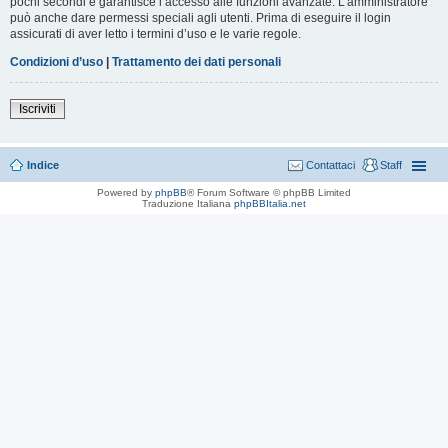
pochi secondi e garantisce l’accesso alle funzioni avanzate. L’amministratore
può anche dare permessi speciali agli utenti. Prima di eseguire il login
assicurati di aver letto i termini d’uso e le varie regole.
Condizioni d’uso
|
Trattamento dei dati personali
Iscriviti
Indice
Contattaci
Staff
Powered by
phpBB
® Forum Software © phpBB Limited
Traduzione Italiana
phpBBItalia.net