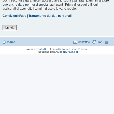
pochi secondi e garantisce l’accesso alle funzioni avanzate. L’amministratore
può anche dare permessi speciali agli utenti. Prima di eseguire il login
assicurati di aver letto i termini d’uso e le varie regole.
Condizioni d’uso
|
Trattamento dei dati personali
Iscriviti
Indice
Contattaci
Staff
Powered by
phpBB
® Forum Software © phpBB Limited
Traduzione Italiana
phpBBItalia.net