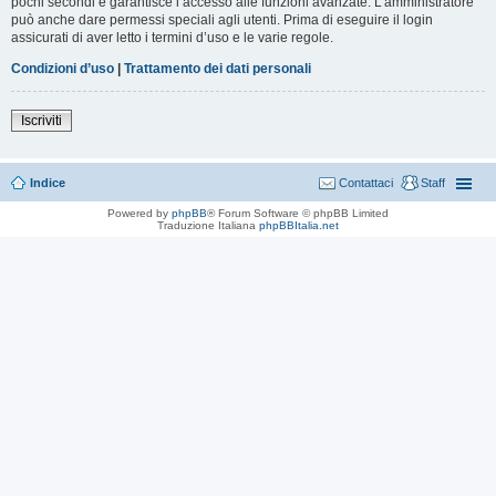
pochi secondi e garantisce l’accesso alle funzioni avanzate. L’amministratore
può anche dare permessi speciali agli utenti. Prima di eseguire il login
assicurati di aver letto i termini d’uso e le varie regole.
Condizioni d’uso
|
Trattamento dei dati personali
Iscriviti
Indice
Contattaci
Staff
Powered by
phpBB
® Forum Software © phpBB Limited
Traduzione Italiana
phpBBItalia.net