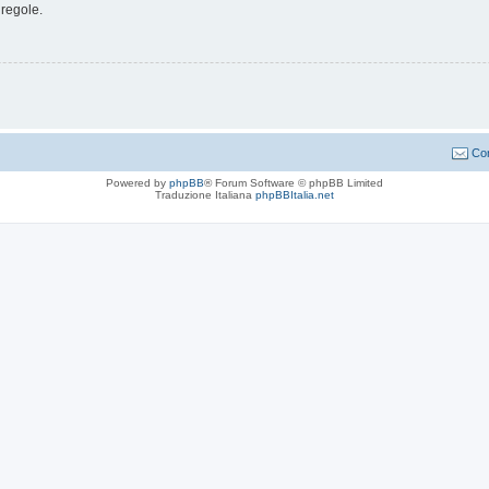
 regole.
Con
Powered by
phpBB
® Forum Software © phpBB Limited
Traduzione Italiana
phpBBItalia.net