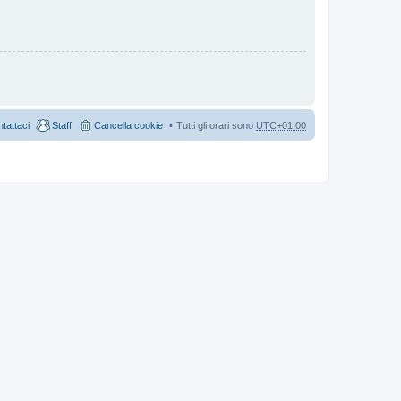
tattaci
Staff
Cancella cookie
Tutti gli orari sono
UTC+01:00