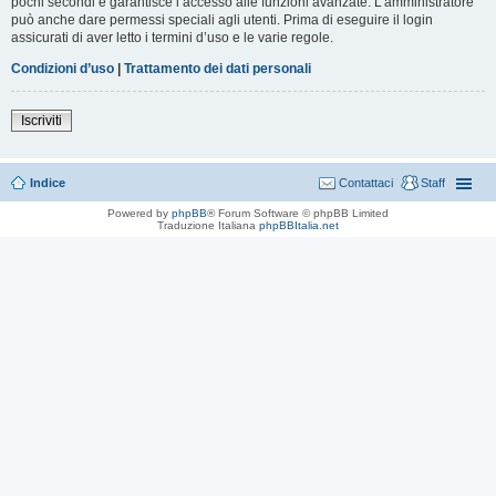
pochi secondi e garantisce l’accesso alle funzioni avanzate. L’amministratore
può anche dare permessi speciali agli utenti. Prima di eseguire il login
assicurati di aver letto i termini d’uso e le varie regole.
Condizioni d’uso
|
Trattamento dei dati personali
Iscriviti
Indice
Contattaci
Staff
Powered by
phpBB
® Forum Software © phpBB Limited
Traduzione Italiana
phpBBItalia.net