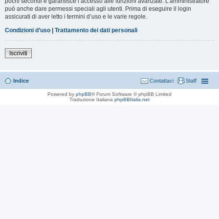
pochi secondi e garantisce l’accesso alle funzioni avanzate. L’amministratore
può anche dare permessi speciali agli utenti. Prima di eseguire il login
assicurati di aver letto i termini d’uso e le varie regole.
Condizioni d’uso
|
Trattamento dei dati personali
Iscriviti
Indice
Contattaci
Staff
Powered by
phpBB
® Forum Software © phpBB Limited
Traduzione Italiana
phpBBItalia.net