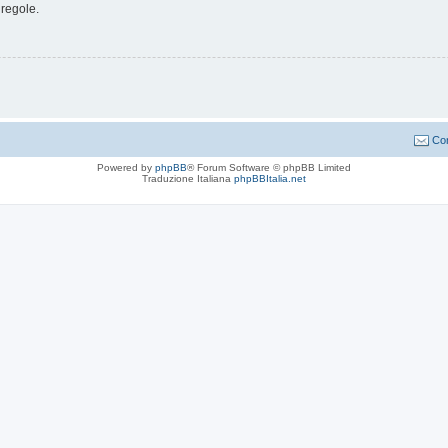
 regole.
Con
Powered by
phpBB
® Forum Software © phpBB Limited
Traduzione Italiana
phpBBItalia.net