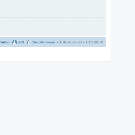
tattaci
Staff
Cancella cookie
Tutti gli orari sono
UTC+01:00