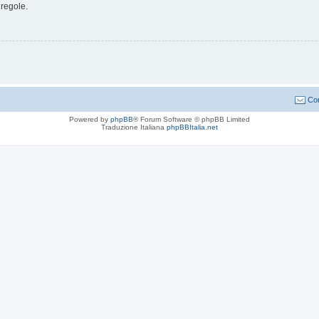
 regole.
Con
Powered by
phpBB
® Forum Software © phpBB Limited
Traduzione Italiana
phpBBItalia.net