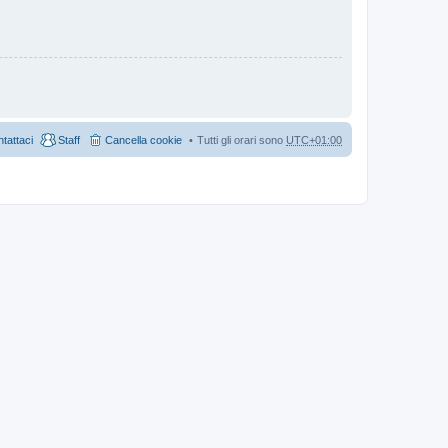
tattaci
Staff
Cancella cookie
Tutti gli orari sono
UTC+01:00