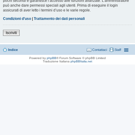
pochi secondi e garantisce l’accesso alle funzioni avanzate. L’amministratore
può anche dare permessi speciali agli utenti. Prima di eseguire il login
assicurati di aver letto i termini d’uso e le varie regole.
Condizioni d’uso
|
Trattamento dei dati personali
Iscriviti
Indice
Contattaci
Staff
Powered by
phpBB
® Forum Software © phpBB Limited
Traduzione Italiana
phpBBItalia.net