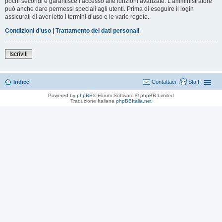
pochi secondi e garantisce l’accesso alle funzioni avanzate. L’amministratore
può anche dare permessi speciali agli utenti. Prima di eseguire il login
assicurati di aver letto i termini d’uso e le varie regole.
Condizioni d’uso
|
Trattamento dei dati personali
Iscriviti
Indice
Contattaci
Staff
Powered by
phpBB
® Forum Software © phpBB Limited
Traduzione Italiana
phpBBItalia.net