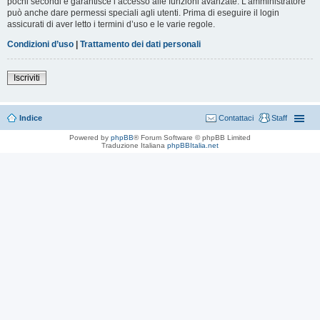
pochi secondi e garantisce l’accesso alle funzioni avanzate. L’amministratore
può anche dare permessi speciali agli utenti. Prima di eseguire il login
assicurati di aver letto i termini d’uso e le varie regole.
Condizioni d’uso
|
Trattamento dei dati personali
Iscriviti
Indice
Contattaci
Staff
Powered by
phpBB
® Forum Software © phpBB Limited
Traduzione Italiana
phpBBItalia.net