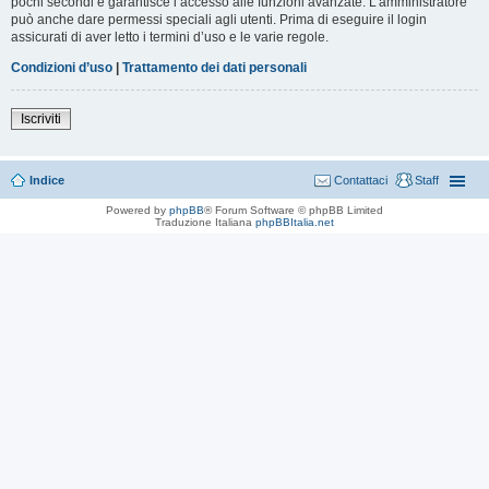
pochi secondi e garantisce l’accesso alle funzioni avanzate. L’amministratore
può anche dare permessi speciali agli utenti. Prima di eseguire il login
assicurati di aver letto i termini d’uso e le varie regole.
Condizioni d’uso
|
Trattamento dei dati personali
Iscriviti
Indice
Contattaci
Staff
Powered by
phpBB
® Forum Software © phpBB Limited
Traduzione Italiana
phpBBItalia.net