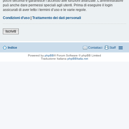
pochi secondi e garantisce l’accesso alle funzioni avanzate. L’amministratore
può anche dare permessi speciali agli utenti. Prima di eseguire il login
assicurati di aver letto i termini d’uso e le varie regole.
Condizioni d’uso
|
Trattamento dei dati personali
Iscriviti
Indice
Contattaci
Staff
Powered by
phpBB
® Forum Software © phpBB Limited
Traduzione Italiana
phpBBItalia.net