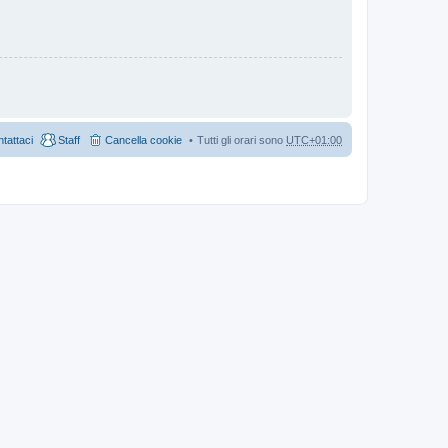
tattaci
Staff
Cancella cookie
Tutti gli orari sono
UTC+01:00