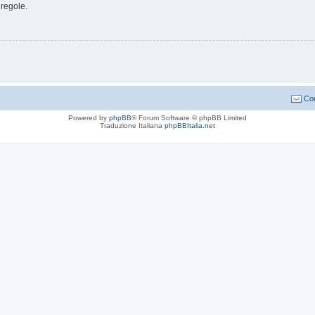
 regole.
Con
Powered by
phpBB
® Forum Software © phpBB Limited
Traduzione Italiana
phpBBItalia.net